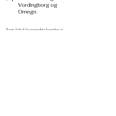
Vordingborg og
Omegn
Som lokal leverandør kender vi
området og leverer catering i hele
Vordingborg Kommune samt
nærliggende områder som Stensved,
Præstø, Stege, Møn og Næstved.
Vi sætter en ære i at levere god service
og velsmagende mad, uanset om
arrangementet er stort eller småt.
Bestil Catering i
8